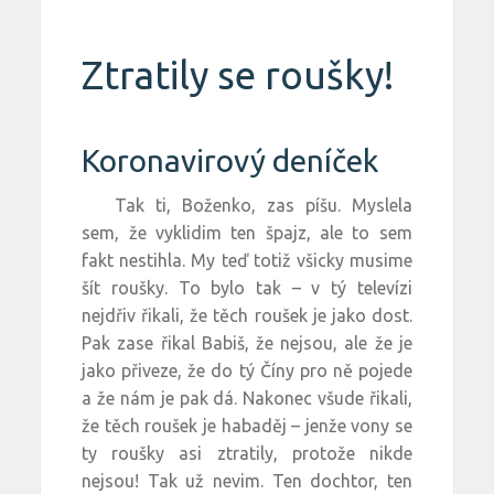
Ztratily se roušky!
Koronavirový deníček
Tak ti, Boženko, zas píšu. Myslela
sem, že vyklidim ten špajz, ale to sem
fakt nestihla. My teď totiž všicky musime
šít roušky. To bylo tak – v tý televízi
nejdřiv řikali, že těch roušek je jako dost.
Pak zase řikal Babiš, že nejsou, ale že je
jako přiveze, že do tý Číny pro ně pojede
a že nám je pak dá. Nakonec všude řikali,
že těch roušek je habaděj – jenže vony se
ty roušky asi ztratily, protože nikde
nejsou! Tak už nevim. Ten dochtor, ten