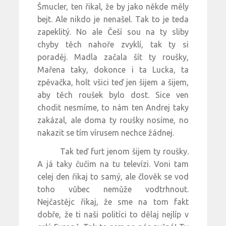
Šmucler, ten řikal, že by jako někde měly
bejt. Ale nikdo je nenašel. Tak to je teda
zapeklitý. No ale Češí sou na ty sliby
chyby těch nahoře zvyklí, tak ty si
poraděj. Madla začala šít ty roušky,
Mařena taky, dokonce i ta Lucka, ta
zpěvačka, holt všici teď jen šijem a šijem,
aby těch roušek bylo dost. Sice ven
chodit nesmíme, to nám ten Andrej taky
zakázal, ale doma ty roušky nosíme, no
nakazit se tím vírusem nechce žádnej.
Tak teď furt jenom šijem ty roušky.
A já taky čučim na tu televízi. Voni tam
celej den řikaj to samý, ale člověk se vod
toho vůbec nemůže vodtrhnout.
Nejčastějc řikaj, že sme na tom fakt
dobře, že ti naši politíci to dělaj nejlíp v