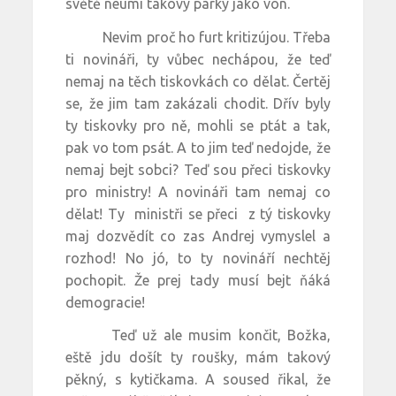
světě neumí takový párky jako von.
Nevim proč ho furt kritizújou. Třeba
ti novináři, ty vůbec nechápou, že teď
nemaj na těch tiskovkách co dělat. Čertěj
se, že jim tam zakázali chodit. Dřív byly
ty tiskovky pro ně, mohli se ptát a tak,
pak vo tom psát. A to jim teď nedojde, že
nemaj bejt sobci? Teď sou přeci tiskovky
pro ministry! A novináři tam nemaj co
dělat! Ty ministři se přeci z tý tiskovky
maj dozvědít co zas Andrej vymyslel a
rozhod! No jó, to ty novináří nechtěj
pochopit. Že prej tady musí bejt ňáká
demogracie!
Teď už ale musim končit, Božka,
eště jdu došít ty roušky, mám takový
pěkný, s kytičkama. A soused řikal, že