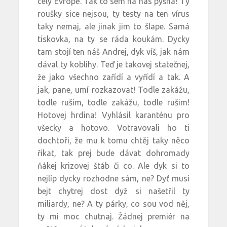
celý Evropě. Tak to sem na nás pyšná! Ty
roušky sice nejsou, ty testy na ten vírus
taky nemaj, ale jinak jim to šlape. Samá
tiskovka, na ty se ráda koukám. Dycky
tam stojí ten náš Andrej, dyk víš, jak nám
dával ty koblihy. Teď je takovej statečnej,
že jako všechno zařídí a vyřídí a tak. A
jak, pane, umí rozkazovat! Todle zakážu,
todle rušim, todle zakážu, todle rušim!
Hotovej hrdina! Vyhlásil karanténu pro
všecky a hotovo. Votravovali ho ti
dochtoři, že mu k tomu chtěj taky něco
řikat, tak prej bude dávat dohromady
ňákej krizovej štáb či co. Ale dyk si to
nejlíp dycky rozhodne sám, ne? Dyť musí
bejt chytrej dost dyž si našetřil ty
miliardy, ne? A ty párky, co sou vod něj,
ty mi moc chutnaj. Žádnej premiér na