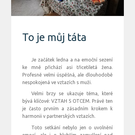
To je můj táta
Je začátek ledna a na emoční sezení
ke mně přichází asi třicetiletá žena.
Profesně velmi úspěšná, ale dlouhodobě
nespokojená ve vztazích s muži.
Velmi brzy se ukazuje téma, které
bývá klíčové: VZTAH S OTCEM. Právě ten
je často prvním a zásadním krokem k
harmonii v partnerských vztazích.
Toto setkání nebylo jen o uvolnění
emocí, ale i o hlubším zamyšlení nad