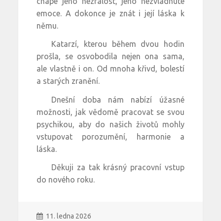
chápe jeho nezralost, jeho nezvládnuté
emoce. A dokonce je znát i její láska k
němu.
Katarzí, kterou během dvou hodin
prošla, se osvobodila nejen ona sama,
ale vlastně i on. Od mnoha křivd, bolestí
a starých zranění.
Dnešní doba nám nabízí úžasné
možnosti, jak vědomě pracovat se svou
psychikou, aby do našich životů mohly
vstupovat porozumění, harmonie a
láska.
Děkuji za tak krásný pracovní vstup
do nového roku.
11. ledna 2026