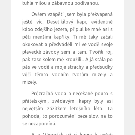
tuhle milou a zábavnou podívanou.
Ovšem vzápětí jsem byla překvapená
ještě víc. Desetikilový kapr, evidentně
kápo zdejšího jezera, připlul ke mně asi s
pěti menšími kapříky. Ti mě taky začali
okukovat a předváděli mi ve vodě svoje
plavecké závody sem a tam. Tvořili roj,
pak zase kolem mě kroužili... A já stála po
pás ve vodě a moje strachy a předsudky
vůči těmto vodním tvorům mizely a
mizely.
Průzračná voda a nečekané pouto s
přátelskými, zvědavými kapry byly asi
největším zážitkem letošního léta. Ta
pohoda, to porozumění beze slov, na to
se nezapomíná.
A o Vánocích už si kapra k večeři