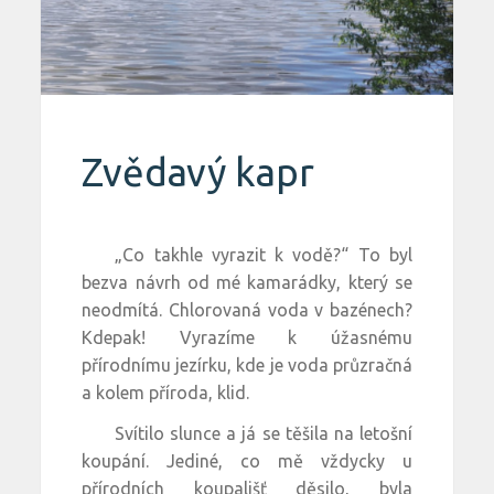
Zvědavý kapr
„Co takhle vyrazit k vodě?“ To byl
bezva návrh od mé kamarádky, který se
neodmítá. Chlorovaná voda v bazénech?
Kdepak! Vyrazíme k úžasnému
přírodnímu jezírku, kde je voda průzračná
a kolem příroda, klid.
Svítilo slunce a já se těšila na letošní
koupání. Jediné, co mě vždycky u
přírodních koupališť děsilo, byla