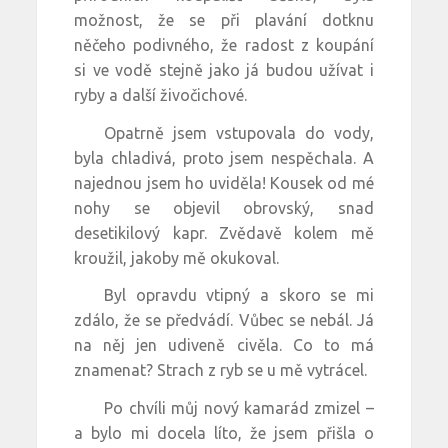
možnost, že se při plavání dotknu
něčeho podivného, že radost z koupání
si ve vodě stejně jako já budou užívat i
ryby a další živočichové.
Opatrně jsem vstupovala do vody,
byla chladivá, proto jsem nespěchala. A
najednou jsem ho uviděla! Kousek od mé
nohy se objevil obrovský, snad
desetikilový kapr. Zvědavě kolem mě
kroužil, jakoby mě okukoval.
Byl opravdu vtipný a skoro se mi
zdálo, že se předvádí. Vůbec se nebál. Já
na něj jen udiveně civěla. Co to má
znamenat? Strach z ryb se u mě vytrácel.
Po chvíli můj nový kamarád zmizel –
a bylo mi docela líto, že jsem přišla o