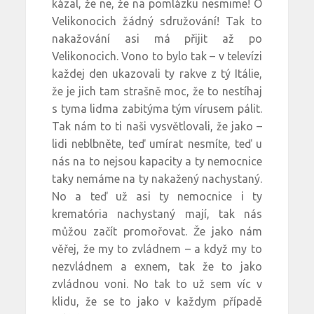
kázal, že ne, že na pomlázku nesmime! O
Velikonocich žádný sdružování! Tak to
nakažování asi má přijit až po
Velikonocich. Vono to bylo tak – v televízi
každej den ukazovali ty rakve z tý Itálie,
že je jich tam strašně moc, že to nestíhaj
s tyma lidma zabitýma tým vírusem pálit.
Tak nám to ti naši vysvětlovali, že jako –
lidi neblbněte, teď umírat nesmíte, teď u
nás na to nejsou kapacity a ty nemocnice
taky nemáme na ty nakažený nachystaný.
No a teď už asi ty nemocnice i ty
krematória nachystaný mají, tak nás
můžou začít promořovat. Že jako nám
věřej, že my to zvládnem – a když my to
nezvládnem a exnem, tak že to jako
zvládnou voni. No tak to už sem víc v
klidu, že se to jako v každym případě