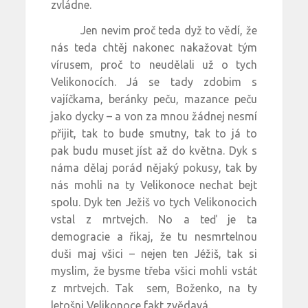
zvládne.
Jen nevim proč teda dyž to vědí, že
nás teda chtěj nakonec nakažovat tým
vírusem, proč to neudělali už o tych
Velikonocích. Já se tady zdobim s
vajíčkama, beránky peču, mazance peču
jako dycky – a von za mnou žádnej nesmí
přijit, tak to bude smutny, tak to já to
pak budu muset jíst až do května. Dyk s
náma dělaj porád nějaký pokusy, tak by
nás mohli na ty Velikonoce nechat bejt
spolu. Dyk ten Ježiš vo tych Velikonocich
vstal z mrtvejch. No a teď je ta
demogracie a řikaj, že tu nesmrtelnou
duši maj všici – nejen ten Jéžiš, tak si
myslim, že bysme třeba všici mohli vstát
z mrtvejch. Tak sem, Boženko, na ty
letošni Velikonoce fakt zvědavá.