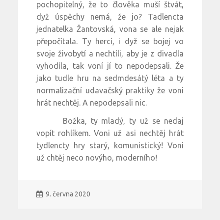
pochopitelný, že to člověka muší štvát,
dyž úspěchy nemá, že jo? Tadlencta
jednatelka Žantovská, vona se ale nejak
přepočítala. Ty hercí, i dyž se bojej vo
svoje živobytí a nechtíli, aby je z divadla
vyhodíla, tak voní jí to nepodepsali. Že
jako tudle hru na sedmdesátý léta a ty
normalizační udavačský praktiky že voni
hrát nechtěj. A nepodepsali nic.
Božka, ty mladý, ty už se nedaj
vopít rohlíkem. Voni už asi nechtěj hrát
tydlencty hry starý, komunistický! Voni
už chtěj neco novýho, moderního!
9. června 2020