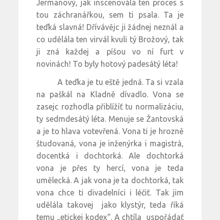
Jermanový, jak inscenovála ten proces s
tou záchranářkou, sem ti psala. Ta je
teďká slavná! Dřívávějc ji žádnej neznál a
co udělála ten virvál kvuli tý Brožový, tak
ji zná každej a píšou vo ní furt v
novinách! To byly hotový padesátý léta!
A teďka je tu eště jedná. Ta si vzala
na paškál na Kladně dívadlo. Vona se
zasejc rozhodla přiblížíť tu normalizáciu,
ty sedmdesátý léta. Menuje se Žantovská
a je to hlava votevřená. Vona ti je hrozně
študovaná, vona je inženýrka i magistrá,
docentká i dochtorká. Ale dochtorká
vona je přes ty hercí, vona je teda
umělecká. A jak vona je ta dochtorká, tak
vona chce ti divadelníci i léčiť. Tak jim
udělála takovej jako klystýr, teda říká
temu „etickej kodex“. A chtíla uspořádať