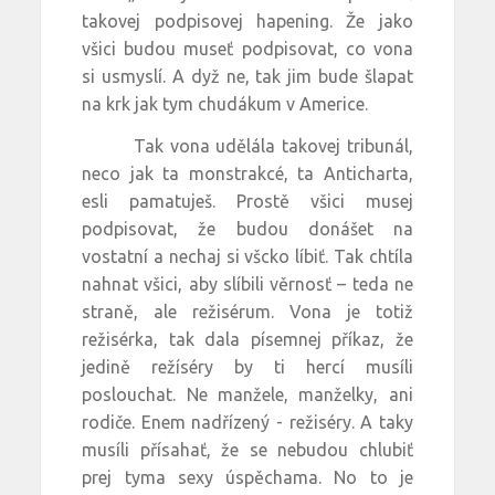
takovej podpisovej hapening. Že jako
všici budou museť podpisovat, co vona
si usmyslí. A dyž ne, tak jim bude šlapat
na krk jak tym chudákum v Americe.
Tak vona udělála takovej tribunál,
neco jak ta monstrakcé, ta Anticharta,
esli pamatuješ. Prostě všici musej
podpisovat, že budou donášet na
vostatní a nechaj si všcko líbiť. Tak chtíla
nahnat všici, aby slíbili věrnosť – teda ne
straně, ale režisérum. Vona je totiž
režisérka, tak dala písemnej příkaz, že
jedině režíséry by ti hercí musíli
poslouchat. Ne manžele, manželky, ani
rodiče. Enem nadřízený - režiséry. A taky
musíli přísahať, že se nebudou chlubiť
prej tyma sexy úspěchama. No to je